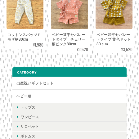
コットンスパッツミ
ベビー甚平セパレー
ベビー甚平セパレー
モザ柄80cm
トタイプ チェリー
トタイプ 黄色ドット
¥1,980
柄ピンク80cm
80ｃｍ
¥3,520
¥3,520
CATEGORY
出産祝いギフトセット
ベビー服
トップス
ワンピース
サロペット
ボトムス