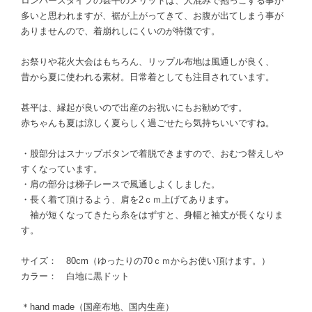
ロンパースタイプの甚平のメリットは、人混みで抱っこする事が
多いと思われますが、裾が上がってきて、お腹が出てしまう事が
ありませんので、着崩れしにくいのが特徴です。
お祭りや花火大会はもちろん、リップル布地は風通しが良く、
昔から夏に使われる素材。日常着としても注目されています。
甚平は、縁起が良いので出産のお祝いにもお勧めです。
赤ちゃんも夏は涼しく夏らしく過ごせたら気持ちいいですね。
・股部分はスナップボタンで着脱できますので、おむつ替えしや
すくなっています。
・肩の部分は梯子レースで風通しよくしました。
・長く着て頂けるよう、肩を2ｃｍ上げてあります｡
袖が短くなってきたら糸をはずすと、身幅と袖丈が長くなりま
す。
サイズ： 80cm（ゆったりの70ｃｍからお使い頂けます。）
カラー： 白地に黒ドット
＊hand made（国産布地、国内生産）