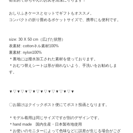
衛生的で赤ちゃんのお尻を清潔に守ります！
おしりふきケースとセットでギフトもオススメ。
コンパクトの折り畳めるポケットサイズで、携帯にも便利です。
size: 30 X 50 cm（広げた状態）
表素材: cottonネル素材100%
裏素材: nylon100%
＊裏地には撥水加工された素材を使っております。
＊おむつ替えシートは形が崩れないよう、手洗いをお勧めしま
す。
▼▽▼▽▼▽▼▽▼▽▼▽▼▽▼▽▼
〇お届けはクイックポスト便にてポスト投函となります。
＊モデル着用は同じサイズですが別のデザインです。
＊hand made 国内生産・日本製布地使用
＊お使いのモニターによって色味などに誤差が生じる場合がござ