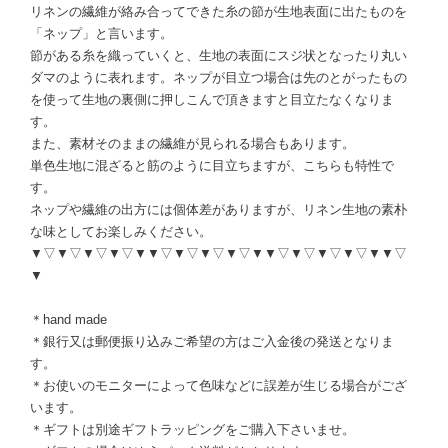
リネンの繊維が絡み合ってできた糸の節が生地表面に出たものを
「ネップ」と言います。
節がある糸を織っていくと、生地の表面にスジ状となったり丸い
ダマのように表れます。ネップが目立つ場合は先のとがったもの
を使って生地の裏側に押しこんで頂きますと目立たなくなりま
す。
また、素材そのままの繊維が見られる場合もあります。
単色生地に混ざると筋のように目立ちますが、こちらも特性で
す。
ネップや繊維の出方には個体差がありますが、リネン生地の素朴
な味としてお楽しみください。
▼▽▼▽▼▽▼▽▼▼▽▼▽▼▽▼▽▼▼▽▼▽▼▽▼▽▼▼▽
▼
＊hand made
＊銀行又は郵便振り込みご希望の方はご入金後の発送となりま
す。
＊お使いのモニターによって色味などに誤差が生じる場合がござ
います。
＊ギフトは別途ギフトラッピングをご購入下さいませ。