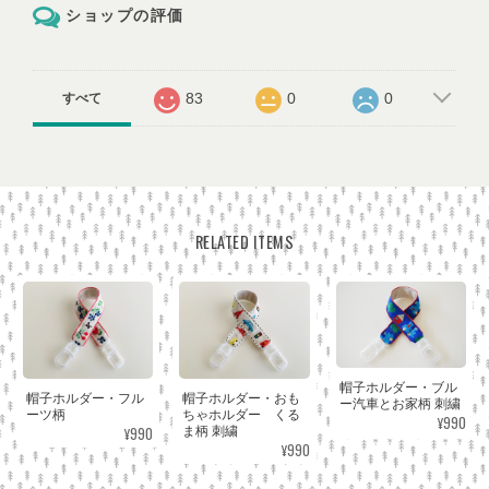
ショップの評価
83
0
0
すべて
RELATED ITEMS
帽子ホルダー・ブル
帽子ホルダー・フル
帽子ホルダー・おも
ー汽車とお家柄 刺繍
ーツ柄
ちゃホルダー くる
¥990
¥990
ま柄 刺繍
¥990