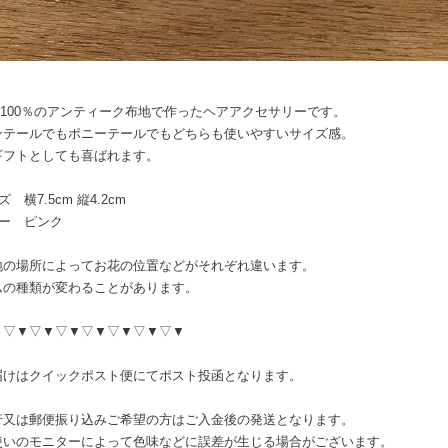
ton100％のアンティーク布地で作ったヘアアクセサリーです。
ンテールでもポニーテールでもどちらも使いやすいサイズ感。
ギフトとしても喜ばれます。
 横7.5cm 縦4.2cm
ラー ピンク
地の場所によってお花の位置などがそれぞれ違います。
ムの種類が変わることがあります。
▼▽▼▽▼▽▼▽▼▽▼▽▼▽▼
届けはクイックポスト便にてポスト投函となります。
行又は郵便振り込みご希望の方はご入金後の発送となります。
使いのモニターによって色味などに誤差が生じる場合がございます。