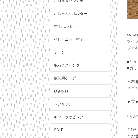
お口拭きハンカチ
おしゃぶりホルダー
帽子ホルダー
cot
ベビーニット帽子
ツイ
プチ
ミトン
■サイズ
抱っこスリング
■カ
授乳用ケープ
＊布
＊ゴ
ひざ掛け
▼▽
ヘアリボン
〇お
ギフトラッピング
＊銀
SALE
＊お