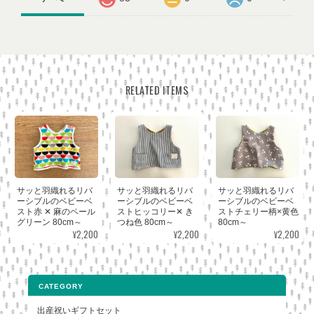
RELATED ITEMS
サッと羽織れるリバ
サッと羽織れるリバ
サッと羽織れるリバ
ーシブルのベビーベ
ーシブルのベビーベ
ーシブルのベビーベ
スト赤 ✕ 麻のペール
ストヒッコリー✕ き
ストチェリー柄×黄色
グリーン 80cm～
つね色 80cm～
80cm～
¥2,200
¥2,200
¥2,200
CATEGORY
出産祝いギフトセット