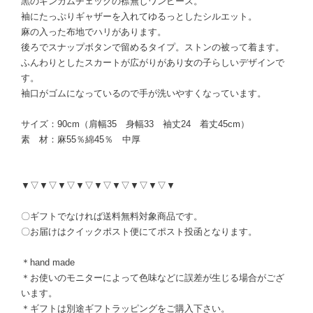
黒のギンガムチェックの襟無しワンピース。
袖にたっぷりギャザーを入れてゆるっとしたシルエット。
麻の入った布地でハリがあります。
後ろでスナップボタンで留めるタイプ。ストンの被って着ます。
ふんわりとしたスカートが広がりがあり女の子らしいデザインで
す。
袖口がゴムになっているので手が洗いやすくなっています。
サイズ：90cm（肩幅35 身幅33 袖丈24 着丈45cm）
素 材：麻55％綿45％ 中厚
▼▽▼▽▼▽▼▽▼▽▼▽▼▽▼▽▼
〇ギフトでなければ送料無料対象商品です。
〇お届けはクイックポスト便にてポスト投函となります。
＊hand made
＊お使いのモニターによって色味などに誤差が生じる場合がござ
います。
＊ギフトは別途ギフトラッピングをご購入下さい。