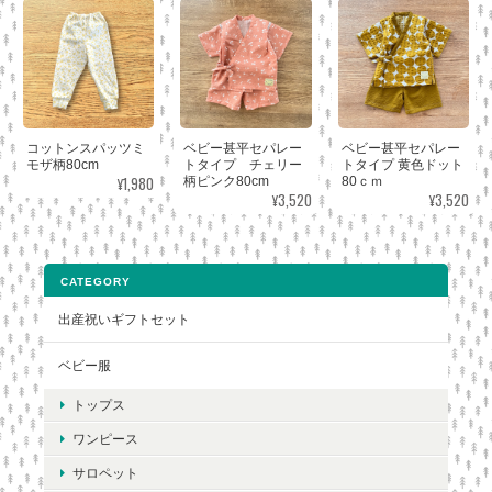
コットンスパッツミ
ベビー甚平セパレー
ベビー甚平セパレー
モザ柄80cm
トタイプ チェリー
トタイプ 黄色ドット
¥1,980
柄ピンク80cm
80ｃｍ
¥3,520
¥3,520
CATEGORY
出産祝いギフトセット
ベビー服
トップス
ワンピース
サロペット