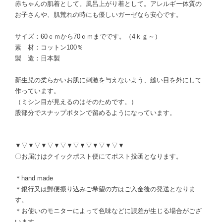
赤ちゃんの肌着として。風呂上がり着として。アレルギー体質の
お子さんや、肌荒れの時にも優しいガーゼなら安心です。
サイズ：60ｃｍから70ｃｍまでです。（4ｋｇ～）
素 材：コットン100％
製 造：日本製
新生児の柔らかいお肌に刺激を与えないよう、縫い目を外にして
作っています。
（ミシン目が見えるのはそのためです。）
股部分でスナップボタンで留めるようになっています。
▼▽▼▽▼▽▼▽▼▽▼▽▼▽▼▽▼
〇お届けはクイックポスト便にてポスト投函となります。
＊hand made
＊銀行又は郵便振り込みご希望の方はご入金後の発送となりま
す。
＊お使いのモニターによって色味などに誤差が生じる場合がござ
います。