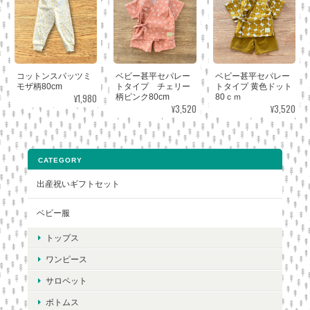
コットンスパッツミ
ベビー甚平セパレー
ベビー甚平セパレー
モザ柄80cm
トタイプ チェリー
トタイプ 黄色ドット
¥1,980
柄ピンク80cm
80ｃｍ
¥3,520
¥3,520
CATEGORY
出産祝いギフトセット
ベビー服
トップス
ワンピース
サロペット
ボトムス