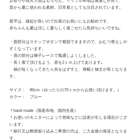
お祭りや花火大会はもちろん、リップル布地は風通しが良く、
昔から夏に使われる素材。日常着としても注目されています。
甚平は、縁起が良いので出産のお祝いにもお勧めです。
赤ちゃんも夏は涼しく夏らしく過ごせたら気持ちいいですね。
・股部分はスナップボタンで着脱できますので、おむつ替えしや
すくなっています。
・肩の部分は梯子レースで風通しよくしました。
・長く着て頂けるよう、肩を2ｃｍ上げてあります｡
袖が短くなってきたら糸をはずすと、身幅と袖丈が長くなりま
す。
サイズ： 80cm（ゆったりの70ｃｍからお使い頂けます。）
カラー： ブルー
＊hand made（国産布地、国内生産）
＊お使いのモニターによって色味などに誤差が生じる場合がござ
います。
＊銀行又は郵便振り込みご希望の方は、ご入金後の発送となりま
す。