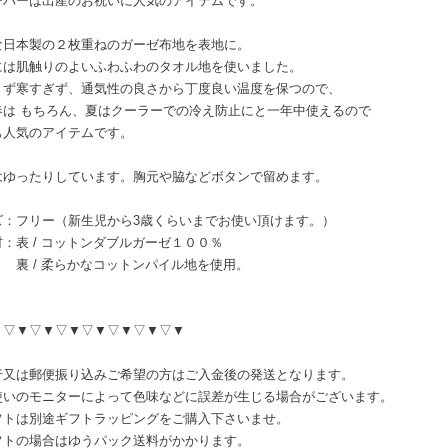
ーパーは出産のお祝いに人気のアイテムです。
な日本製の２枚重ねのガーゼ布地を表地に。
には肌触りのよいふわふわのタオル地を使いました。
きず寒すぎず、通気性の良さから丁度良い温度を保つので、
春は もちろん、夏はクーラーでの冷え防止にと一年中使えるので
も人気のアイテムです。
はゆったりしています。胸元や脇などボタンで留めます。
ズ：フリー（新生児から3歳くらいまでお使い頂けます。）
材：表 / コットンダブルガーゼ１００％
/ 柔らかなコットンパイル地を使用。
▼▽▼▽▼▽▼▽▼▽▼▽▼▽▼
行又は郵便振り込みご希望の方はご入金後の発送となります。
使いのモニターによって色味などに誤差が生じる場合がございます。
フトは別途ギフトラッピングをご購入下さいませ。
トの場合はゆうパック送料がかかります。