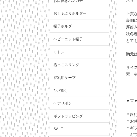
スリ
お口拭きハンカチ
おしゃぶりホルダー
上質
裏側
帽子ホルダー
厚好
秋冬
ベビーニット帽子
とて
ミトン
胸元
抱っこスリング
サイ
素 
授乳用ケープ
裏 
ひざ掛け
▼▽
ヘアリボン
＊銀
ギフトラッピング
＊お
＊ギ
SALE
ギフ