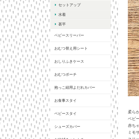
セットアップ
水着
甚平
ベビースリーパー
おむつ替え用シート
おしりふきケース
おむつポーチ
抱っこ紐用よだれカバー
お食事スタイ
柔ら
ベビースタイ
ベビ
赤ち
シューズカバー
ミモ