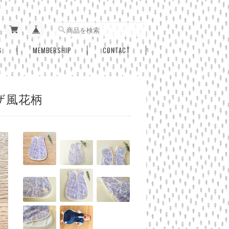
G
MEMBERSHIP
CONTACT
ザ風花柄