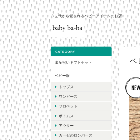
３世代から愛されるベビーアイテムのお店
CATEGORY
ベ
出産祝いギフトセット
ベビー服
トップス
ワンピース
サロペット
ボトムス
アウター
ガーゼのロンパース